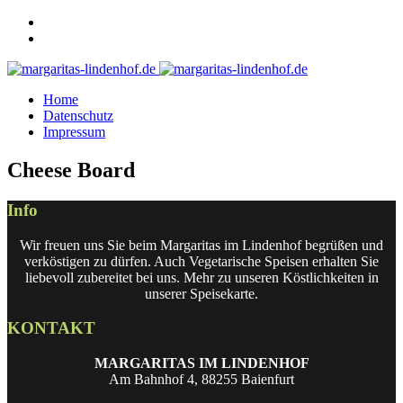
Home
Datenschutz
Impressum
Cheese Board
Info
Wir freuen uns Sie beim Margaritas im Lindenhof begrüßen und
verköstigen zu dürfen. Auch Vegetarische Speisen erhalten Sie
liebevoll zubereitet bei uns. Mehr zu unseren Köstlichkeiten in
unserer Speisekarte.
KONTAKT
MARGARITAS IM LINDENHOF
Am Bahnhof 4, 88255 Baienfurt