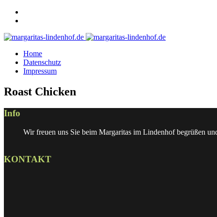
Home
Datenschutz
Impressum
Roast Chicken
Info
Wir freuen uns Sie beim Margaritas im Lindenhof begrüßen und v
KONTAKT