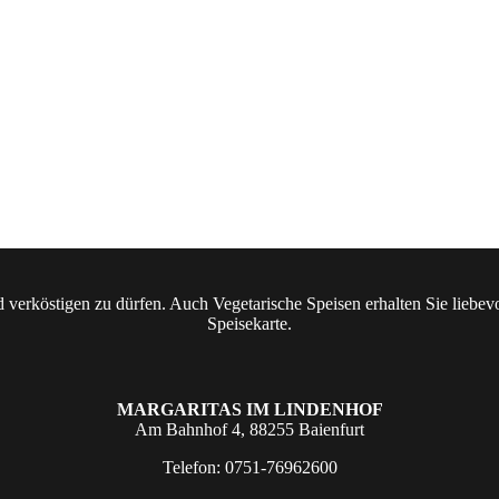
erköstigen zu dürfen. Auch Vegetarische Speisen erhalten Sie liebevol
Speisekarte.
MARGARITAS IM LINDENHOF
Am Bahnhof 4, 88255 Baienfurt
Telefon: 0751-76962600