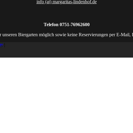
info (at) margaritas-lindenhof.de
Telefon 0751-76962600
r unseren Biergarten möglich sowie keine Reservierungen per E-Mail, 
tz
|