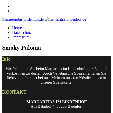
Home
Datenschutz
Impressum
Smoky Paloma
Info
Wir freuen uns Sie beim Margaritas im Lindenhof begrüßen und
verköstigen zu dürfen. Auch Vegetarische Speisen erhalten Sie
liebevoll zubereitet bei uns. Mehr zu unseren Köstlichkeiten in
unserer Speisekarte.
KONTAKT
MARGARITAS IM LINDENHOF
Am Bahnhof 4, 88255 Baienfurt