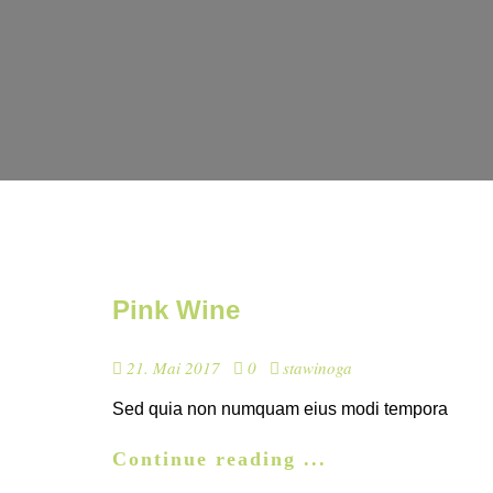
Pink Wine
21. Mai 2017
0
stawinoga
Sed quia non numquam eius modi tempora
Continue reading ...